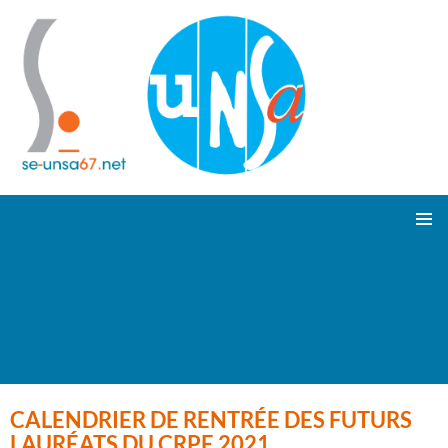
ALLER
Suivez-nous !
MENU
AU
PRINCI
CONTENU
CALENDRIER DE RENTRÉE DES FUTURS
LAURÉATS DU CRPE 2021