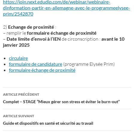
https://join.next.edudip.com/de/webinar/webinaire-
dinformation-partir-en-allemagne-avec-le-programmeelysee-
prim/2542870
2)
Echange de proximité
:
– remplir le
formulaire échange de proximité
–
Date limite d’envoi à l’IEN
de circonscription :
avant le 10
janvier 2025
circulaire
formulaire de candidature
(programme Elysée Prim)
formulaire échange de proximité
Navigation
ARTICLE PRÉCÉDENT
des
Complet – STAGE “Mieux gérer son stress et éviter le burn-out”
articles
ARTICLE SUIVANT
Guide et dispositifs en santé et sécurité au travail