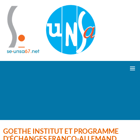
ALLER
Suivez-nous !
MENU
AU
PRINCI
CONTENU
GOETHE INSTITUT ET PROGRAMME
D’ÉCHANGES FRANCO-ALLEMAND