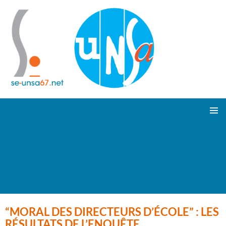
ALLER
Suivez-nous !
MENU
AU
PRINCI
CONTENU
“MORAL DES DIRECTEURS D’ÉCOLE” : LES
RÉSULTATS DE L’ENQUÊTE