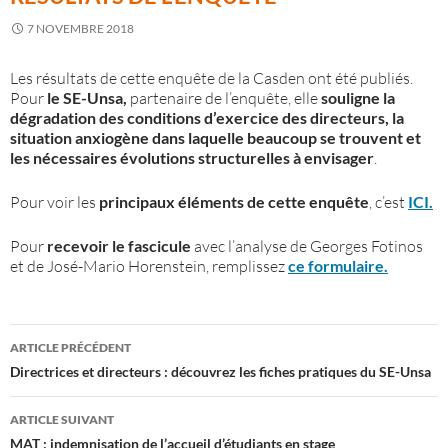
7 NOVEMBRE 2018
Les résultats de cette enquête de la Casden ont été publiés.
Pour
le SE-Unsa,
partenaire de l’enquête, elle
souligne la
dégradation des conditions d’exercice des directeurs, la
situation anxiogène dans laquelle beaucoup se trouvent et
les nécessaires évolutions structurelles à envisager
.
Pour voir les
principaux éléments de cette enquête
, c’est
ICI.
Pour
recevoir le fascicule
avec l’analyse de Georges Fotinos
et de José-Mario Horenstein, remplissez
ce formulaire.
Navigation
ARTICLE PRÉCÉDENT
des
Directrices et directeurs : découvrez les fiches pratiques du SE-Unsa
articles
ARTICLE SUIVANT
MAT : indemnisation de l’accueil d’étudiants en stage