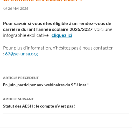
26 MAI 2026
Pour savoir si vous êtes éligible à un rendez-vous de
carrière durant l’année scolaire 2026/2027
, voici une
infographie explicative :
cliquez ici
Pour plus d’information, n’hésitez pas à nous contacter
:
67@se-unsa.org
Navigation
ARTICLE PRÉCÉDENT
des
En juin, participez aux webinaires du SE-Unsa !
articles
ARTICLE SUIVANT
Statut des AESH : le compte n’y est pas !