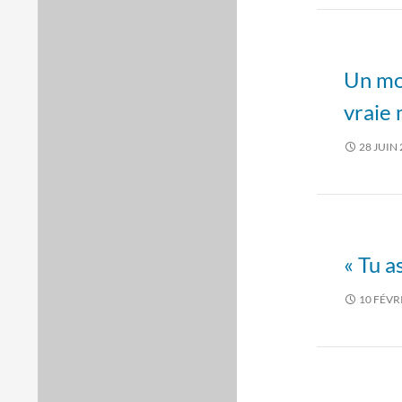
Un mo
vraie
28 JUIN
« Tu a
10 FÉVR