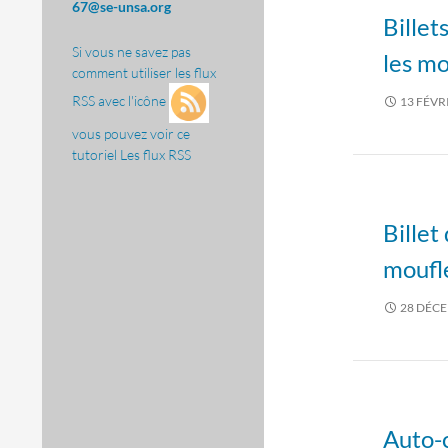
67@se-unsa.org
Billet
Si vous ne savez pas
les mo
comment utiliser les flux
RSS avec l'icône
13 FÉVR
vous pouvez voir ce
tutoriel
Les flux RSS
Billet
moufle
28 DÉC
Auto-c