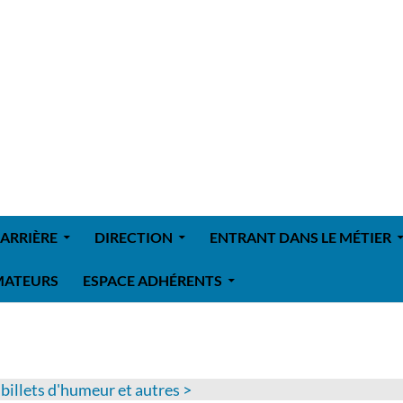
ARRIÈRE
DIRECTION
ENTRANT DANS LE MÉTIER
MATEURS
ESPACE ADHÉRENTS
>
billets d'humeur et autres
>