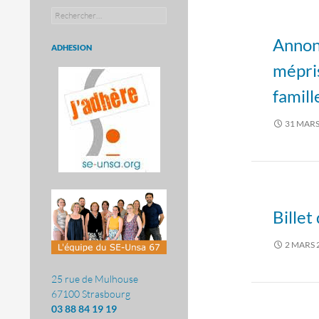
Rechercher :
Annonc
ADHESION
mépri
famill
31 MARS
Billet
2 MARS 
25 rue de Mulhouse
67100 Strasbourg
03 88 84 19 19