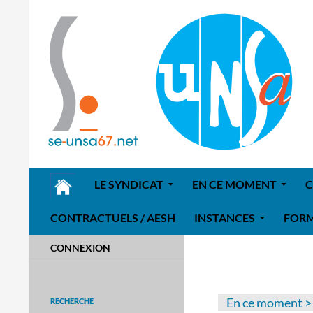
ALLER AU CONTENU
LE SYNDICAT
EN CE MOMENT
C
CONTRACTUELS / AESH
INSTANCES
FOR
Enseignants de l'Unsa 67
CONNEXION
En ce moment
RECHERCHE