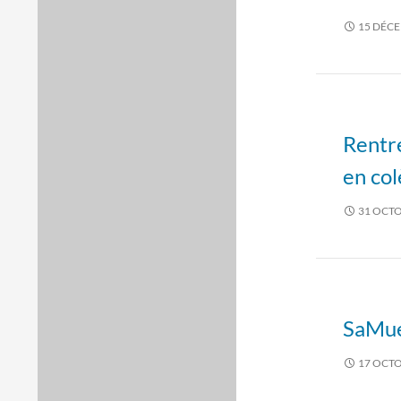
15 DÉC
Rentré
en col
31 OCTO
SaMuel
17 OCTO