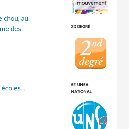
e chou, au
2D DEGRÉ
mme des
SE-UNSA
s écoles…
NATIONAL