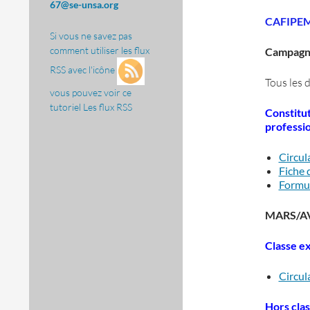
67@se-unsa.org
CAFIPEM
Si vous ne savez pas
comment utiliser les flux
Campagne 
RSS avec l'icône
Tous les 
vous pouvez voir ce
tutoriel
Les flux RSS
Constitut
professi
Circul
Fiche 
Formu
MARS/A
Classe e
Circul
Hors cla