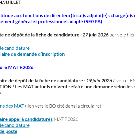
N/JUILLET
ptitude aux fonctions de directeur(trice)s adjoint(e)s chargé(e)s
nement général et professionnel adapté (SEGPA)
te de dépôt de la fiche de candidature :
27 juin 2026
par voie hié
de candidature
aire de demande d’inscription
ture MAT R202
6
mite de dépôt de la fiche de candidature :
19 juin 2026
à votre IE
ION ! Les MAT actuels doivent refaire une demande selon les
s
ons des MAT
(lien vers le BO cité dans la circulaire)
aire appel à candidatures
MAT R2026
de candidature
de poste