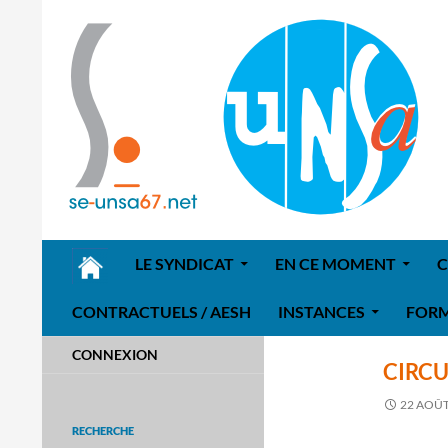
ALLER AU CONTENU
LE SYNDICAT
EN CE MOMENT
C
CONTRACTUELS / AESH
INSTANCES
FOR
Enseignants de l'Unsa 67
CONNEXION
CIRCU
22 AOÛT
RECHERCHE