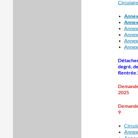
Circulair
Annex
Annex
Annex
Annex
Annex
Annex
Détachem
degré, de
Rentrée
Demande 
2025
Demande d
9
Circul
Annexe
Annexe