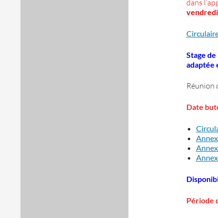
dans l’ap
vendredi 
Circulai
Stage de
adaptée e
Réunion d
Date buto
Circul
Annex
Annex
Annex
Disponibi
Période d