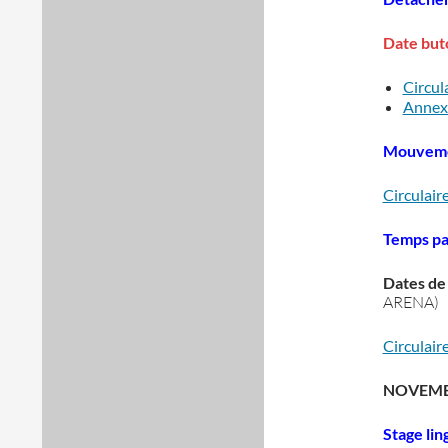
Date buto
Circul
Annexe
Mouveme
Circulair
Temps pa
Dates de 
ARENA)
Circulai
NOVEMB
Stage lin