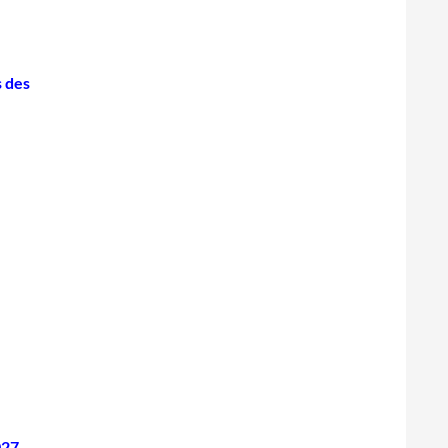
 des
027