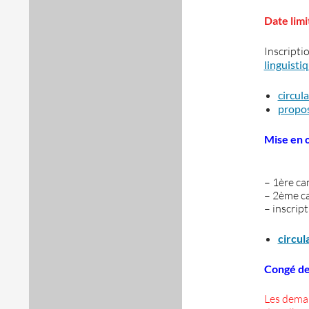
Date limi
Inscriptio
linguist
circul
propos
Mise en 
– 1ère ca
– 2ème ca
– inscrip
circul
Congé de
Les deman