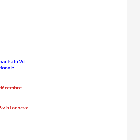
nants du 2d
tionale –
1 décembre
6 via l’annexe