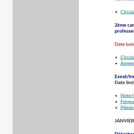
Circul
2ème cam
professe
Date buto
Circul
Annexe
Exeat/In
Date limi
Note 
Formu
Pièces 
JANVIER
Détachem