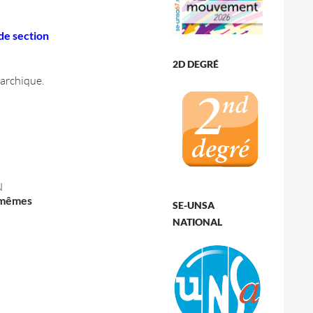
 de section
2D DEGRÉ
rarchique.
N
 mêmes
SE-UNSA
NATIONAL