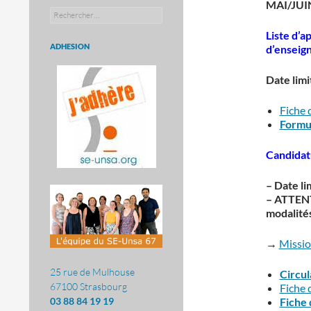
MAI/JUI
Rechercher :
Liste d’a
ADHESION
d’enseig
Date limi
Fiche 
Formul
Candida
– Date li
– ATTENT
modalité
→
Missi
25 rue de Mulhouse
Circul
67100 Strasbourg
Fiche 
Fiche 
03 88 84 19 19